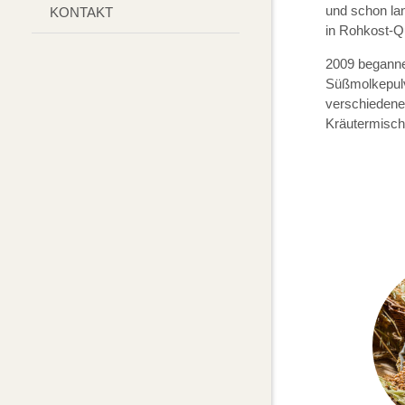
und schon lan
KONTAKT
in Rohkost-Qu
2009 beganne
Süßmolkepulv
verschiedene
Kräutermisch