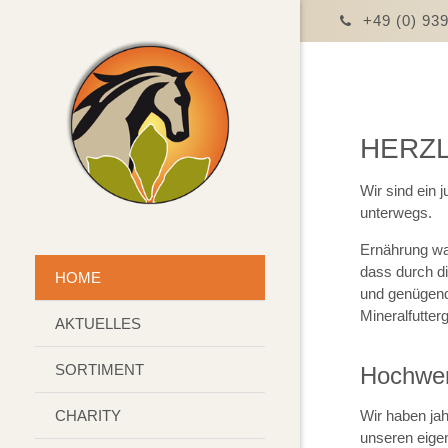
+49 (0) 93
HERZL
Wir sind ein 
unterwegs.
Ernährung wa
dass durch di
HOME
und genügend 
Mineralfutte
AKTUELLES
SORTIMENT
Hochwer
CHARITY
Wir haben ja
unseren eigen