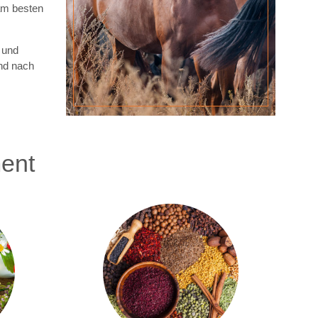
 am besten
 und
nd nach
ent