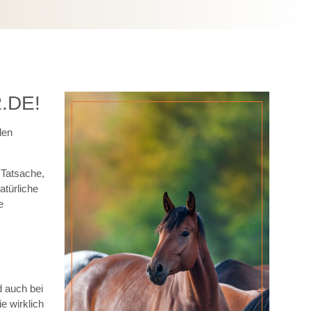
.DE!
den
 Tatsache,
atürliche
e
 auch bei
e wirklich